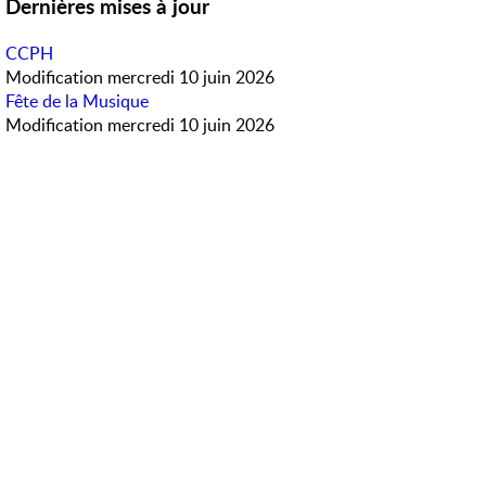
Dernières mises à jour
CCPH
Modification
mercredi 10 juin 2026
Fête de la Musique
Modification
mercredi 10 juin 2026
Météo en direct
Accès rapide
PanneauPocket
Horaires des bus
Contactez-nous