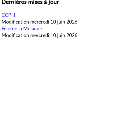
Dernières mises à jour
CCPH
Modification
mercredi 10 juin 2026
Fête de la Musique
Modification
mercredi 10 juin 2026
Météo en direct
Accès rapide
PanneauPocket
Horaires des bus
Contactez-nous