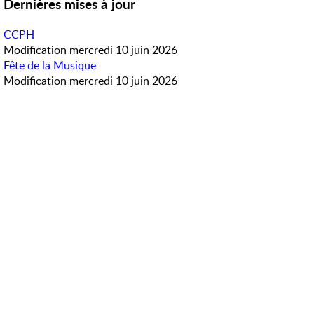
Dernières mises à jour
CCPH
Modification
mercredi 10 juin 2026
Fête de la Musique
Modification
mercredi 10 juin 2026
Météo en direct
Accès rapide
PanneauPocket
Horaires des bus
Contactez-nous