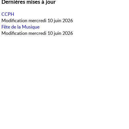
Dernières mises à jour
CCPH
Modification
mercredi 10 juin 2026
Fête de la Musique
Modification
mercredi 10 juin 2026
Météo en direct
Accès rapide
PanneauPocket
Horaires des bus
Contactez-nous